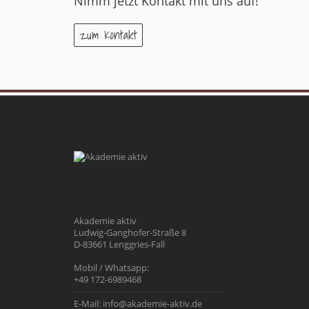
Nimm jetzt Kontakt mit uns auf!
zum Kontakt
Akademie aktiv
Ludwig-Ganghofer-Straße 8
D-83661 Lenggries-Fall
Mobil / Whatsapp:
+49 172-6989468
E-Mail:
info@akademie-aktiv.de