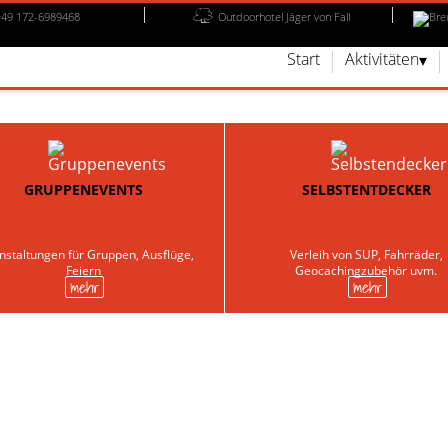
+49 172-6989468
Outdoorhotel Jäger von Fall
Start
Aktivitäten
GRUPPENEVENTS
SELBSTENTDECKER
nstaltungen für Gruppen, Ausflüge,
Verleih von SUP, Fahrräder,
Feiern
Geocachingzubehör uvm.
mehr
mehr