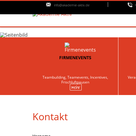
info@akademie-aktiv.de
FIRMENEVENTS
Teambuilding, Teamevents, Incentives,
Vera
Frischluftpausen
mehr
Kontakt
Vorname