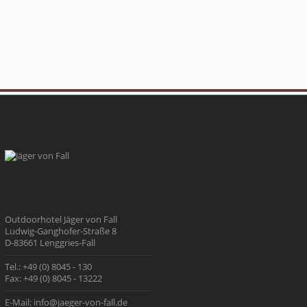
Outdoorhotel Jäger von Fall
Ludwig-Ganghofer-Straße 8
D-83661 Lenggries-Fall
Tel.:
+49 (0) 8045 - 130
Fax:
+49 (0) 8045 - 13222
E-Mail:
info@jaeger-von-fall.de