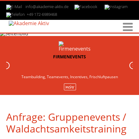
info@akademie-aktiv.de
+49 172-6989468
FIRMENEVENTS
‹
›
Teambuilding, Teamevents, Incentives, Frischluftpausen
mehr
Anfrage: Gruppenevents /
Waldachtsamkeitstraining